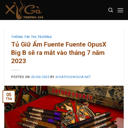
Skip
to
content
THÔNG TIN THỊ TRƯỜNG
Tủ Giữ Ẩm Fuente Fuente OpusX
Big B sẽ ra mắt vào tháng 7 năm
2023
POSTED ON
05/06/2023
BY
XIGATHUONGGIA.NET
05
Th6