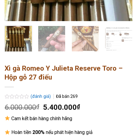
Xì gà Romeo Y Julieta Reserve Toro –
Hộp gỗ 27 điếu
(đánh giá)
Đã bán
269
Được
Giá
Giá
6.000.000
₫
5.400.000
₫
xếp
gốc
hiện
hạng
Cam kết bán hàng chính hãng
0.0
là:
tại
5
6.000.000₫.
là:
sao
Hoàn tiền
200%
nếu phát hiện hàng giả
5.400.000₫.