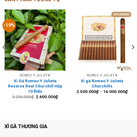
-19%
ROMEO Y JULIETA
ROMEO Y JULIETA
Xì Gà Romeo Y Julieta
Xì gà Romeo Y Julieta
Reserva Real Churchill Hộp
Churchills
Khoả
10 Điếu
2.500.000
₫
–
16.000.000
₫
giá:
Giá
Giá
3.200.000
₫
2.600.000
₫
từ
gốc
hiện
2.50
là:
tại
đến
3.200.000₫.
là:
16.0
2.600.000₫.
XÌ GÀ THƯƠNG GIA