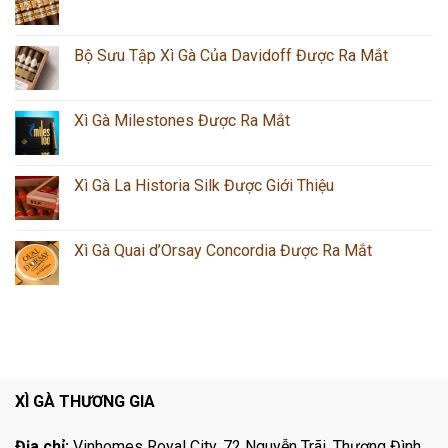
Bộ Sưu Tập Xì Gà Của Davidoff Được Ra Mắt
Xì Gà Milestones Được Ra Mắt
Xì Gà La Historia Silk Được Giới Thiệu
Xì Gà Quai d’Orsay Concordia Được Ra Mắt
XÌ GÀ THƯƠNG GIA
Địa chỉ:
Vinhomes Royal City, 72 Nguyễn Trãi, Thượng Đình,