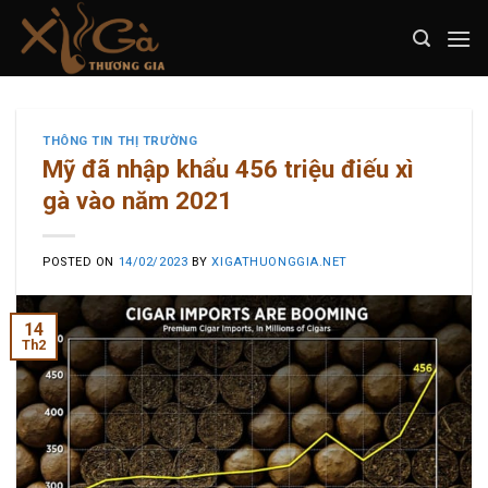
Skip
to
content
THÔNG TIN THỊ TRƯỜNG
Mỹ đã nhập khẩu 456 triệu điếu xì
gà vào năm 2021
POSTED ON
14/02/2023
BY
XIGATHUONGGIA.NET
14
Th2