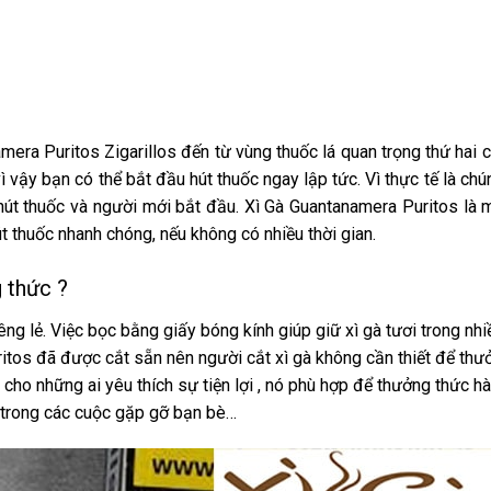
era Puritos Zigarillos đến từ vùng thuốc lá quan trọng thứ hai 
vậy bạn có thể bắt đầu hút thuốc ngay lập tức. Vì thực tế là chún
 hút thuốc và người mới bắt đầu. Xì Gà Guantanamera Puritos là 
út thuốc nhanh chóng, nếu không có nhiều thời gian.
 thức ?
g lẻ. Việc bọc bằng giấy bóng kính giúp giữ xì gà tươi trong nhi
tos đã được cắt sẵn nên người cắt xì gà không cần thiết để thư
 cho những ai yêu thích sự tiện lợi , nó phù hợp để thưởng thức h
g trong các cuộc gặp gỡ bạn bè…