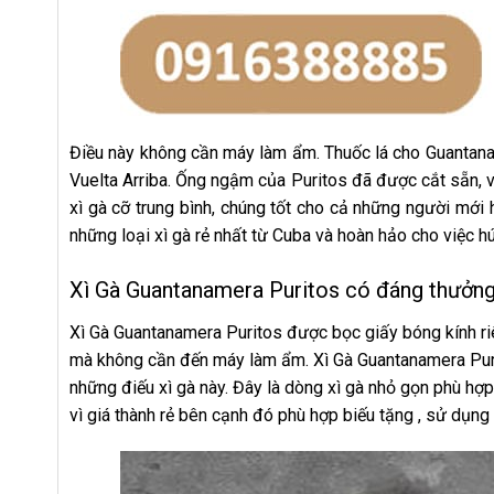
Điều này không cần máy làm ẩm. Thuốc lá cho Guantanam
Vuelta Arriba. Ống ngậm của Puritos đã được cắt sẵn, vì 
xì gà cỡ trung bình, chúng tốt cho cả những người mới
những loại xì gà rẻ nhất từ ​​Cuba và hoàn hảo cho việc h
Xì Gà Guantanamera Puritos có đáng thưởng
Xì Gà Guantanamera Puritos được bọc giấy bóng kính riên
mà không cần đến máy làm ẩm. Xì Gà Guantanamera Puri
những điếu xì gà này. Đây là dòng xì gà nhỏ gọn phù hợp
vì giá thành rẻ bên cạnh đó phù hợp biếu tặng , sử dụn