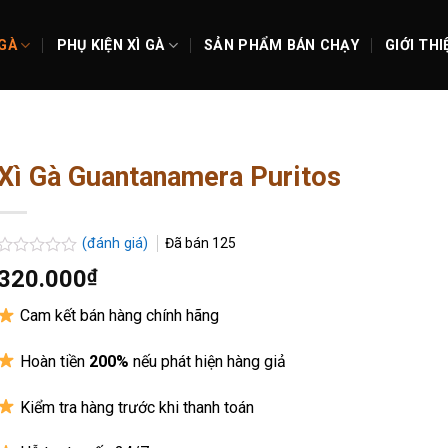
 GÀ
PHỤ KIỆN XÌ GÀ
SẢN PHẨM BÁN CHẠY
GIỚI THI
Xì Gà Guantanamera Puritos
(đánh giá)
Đã bán
125
Được
320.000
₫
xếp
hạng
Cam kết bán hàng chính hãng
0.0
5
sao
Hoàn tiền
200%
nếu phát hiện hàng giả
Kiểm tra hàng trước khi thanh toán