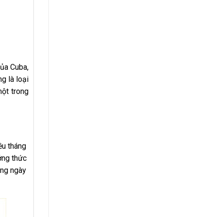
của Cuba,
g là loại
một trong
ều tháng
ởng thức
àng ngày