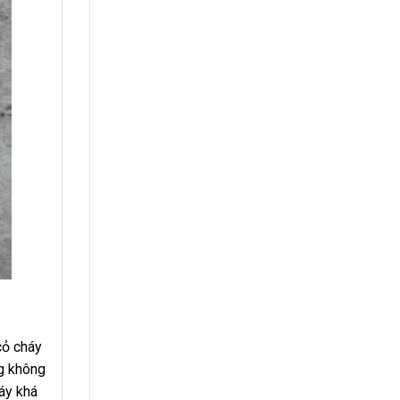
cỏ cháy
ồng không
áy khá