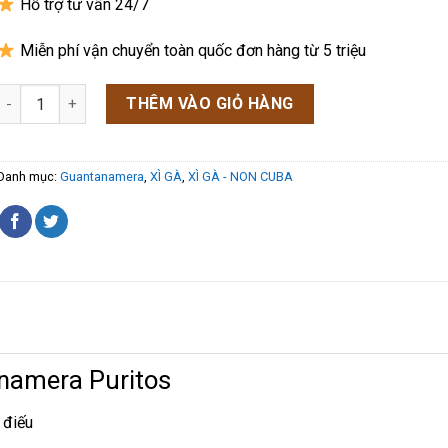
Hỗ trợ tư vấn 24/7
Miễn phí vận chuyển toàn quốc đơn hàng từ 5 triệu
Xì Gà Guantanamera Puritos số lượng
THÊM VÀO GIỎ HÀNG
Danh mục:
Guantanamera
,
XÌ GÀ
,
XÌ GÀ - NON CUBA
namera Puritos
 điếu