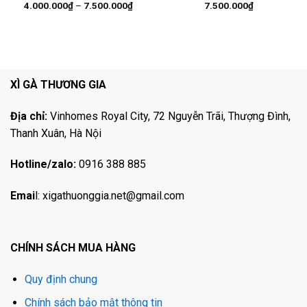
Khoảng
4.000.000
₫
–
7.500.000
₫
7.500.000
₫
giá:
từ
4.000.000₫
đến
7.500.000₫
XÌ GÀ THƯƠNG GIA
Địa chỉ:
Vinhomes Royal City, 72 Nguyễn Trãi, Thượng Đình,
Thanh Xuân, Hà Nội
Hotline/zalo:
0916 388 885
Emai
l:
xigathuonggia.net@gmail.com
CHÍNH SÁCH MUA HÀNG
Quy định chung
Chính sách bảo mật thông tin