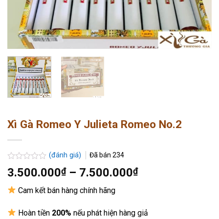
Xì Gà Romeo Y Julieta Romeo No.2
(đánh giá)
Đã bán
234
Được
Khoảng
3.500.000
₫
–
7.500.000
₫
xếp
giá:
hạng
Cam kết bán hàng chính hãng
0.0
từ
5
3.500.000₫
sao
Hoàn tiền
200%
nếu phát hiện hàng giả
đến