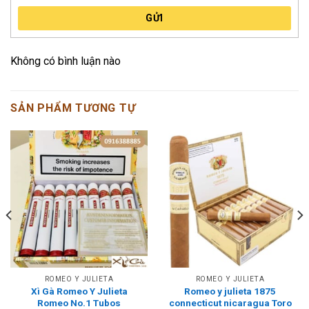
GỬI
Không có bình luận nào
SẢN PHẨM TƯƠNG TỰ
ROMEO Y JULIETA
ROMEO Y JULIETA
Xì Gà Romeo Y Julieta
Romeo y julieta 1875
Romeo No.1 Tubos
connecticut nicaragua Toro