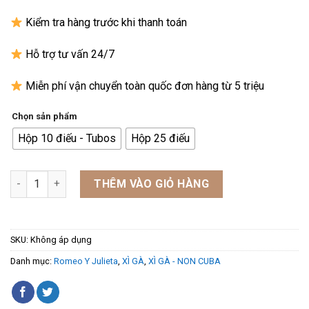
7.500.000₫
Kiểm tra hàng trước khi thanh toán
Hỗ trợ tư vấn 24/7
Miễn phí vận chuyển toàn quốc đơn hàng từ 5 triệu
Chọn sản phẩm
Hộp 10 điếu - Tubos
Hộp 25 điếu
Xì Gà Romeo Y Julieta Romeo No.2 số lượng
THÊM VÀO GIỎ HÀNG
SKU:
Không áp dụng
Danh mục:
Romeo Y Julieta
,
XÌ GÀ
,
XÌ GÀ - NON CUBA