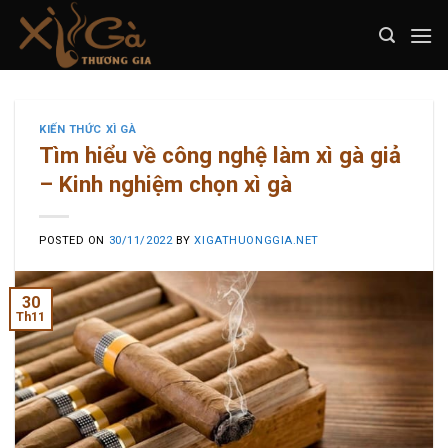
Skip
to
content
KIẾN THỨC XÌ GÀ
Tìm hiểu về công nghệ làm xì gà giả
– Kinh nghiệm chọn xì gà
POSTED ON
30/11/2022
BY
XIGATHUONGGIA.NET
30
Th11