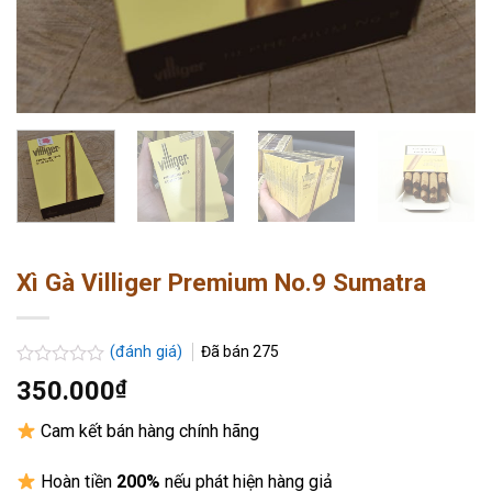
Xì Gà Villiger Premium No.9 Sumatra
(đánh giá)
Đã bán
275
Được
350.000
₫
xếp
hạng
Cam kết bán hàng chính hãng
0.0
5
sao
Hoàn tiền
200%
nếu phát hiện hàng giả