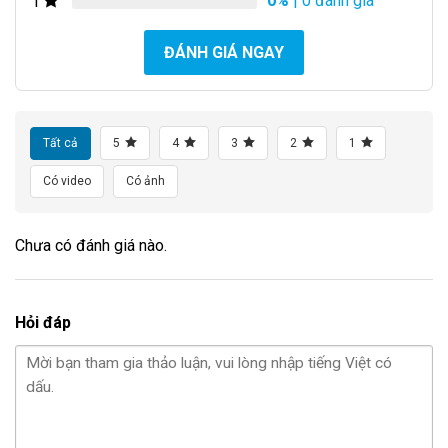
0%
| 0 đánh giá
1
ĐÁNH GIÁ NGAY
Tất cả
5
4
3
2
1
Có video
Có ảnh
Chưa có đánh giá nào.
Hỏi đáp