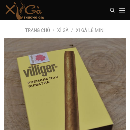
Skip
to
content
TRANG CHỦ
/
XÌ GÀ
/
XÌ GÀ LẺ MINI