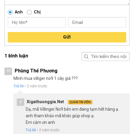
Anh
Chị
GỬI
1 bình luận
Phùng Thế Phương
TP
Mình mua villiger no9 1 cây giá ???
Trả lời
•
2 năm trước
Xigathuonggia.net
X
QUẢN TRỊ VIÊN
Dạ, mã Villinger No9 bên em đang tạm hết hàng ạ.
anh tham khảo mã khác giúp shop ạ.
Em cảm ơn anh
Trả lời
•
2 năm trước