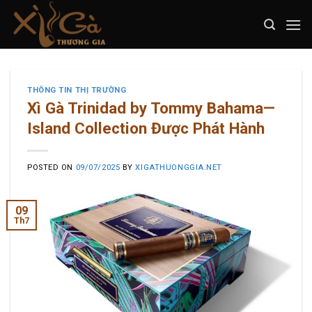
Skip
to
content
THÔNG TIN THỊ TRƯỜNG
Xì Gà Trinidad by Tommy Bahama—
Island Collection Được Phát Hành
POSTED ON
09/07/2025
BY
XIGATHUONGGIA.NET
09
Th7