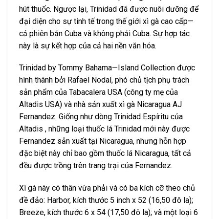
hút thuốc. Ngược lại, Trinidad đã được nuôi dưỡng để
đại diện cho sự tinh tế trong thế giới xì gà cao cấp—
cả phiên bản Cuba và không phải Cuba. Sự hợp tác
này là sự kết hợp của cả hai nền văn hóa.
Trinidad by Tommy Bahama—Island Collection được
hình thành bởi Rafael Nodal, phó chủ tịch phụ trách
sản phẩm của Tabacalera USA (công ty mẹ của
Altadis USA) và nhà sản xuất xì gà Nicaragua AJ
Fernandez. Giống như dòng Trinidad Espíritu của
Altadis , những loại thuốc lá Trinidad mới này được
Fernandez sản xuất tại Nicaragua, nhưng hỗn hợp
đặc biệt này chỉ bao gồm thuốc lá Nicaragua, tất cả
đều được trồng trên trang trại của Fernandez.
Xì gà này có thân vừa phải và có ba kích cỡ theo chủ
đề đảo: Harbor, kích thước 5 inch x 52 (16,50 đô la);
Breeze, kích thước 6 x 54 (17,50 đô la); và một loại 6