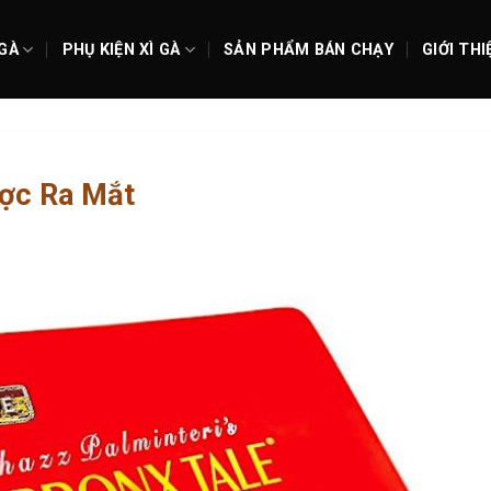
 GÀ
PHỤ KIỆN XÌ GÀ
SẢN PHẨM BÁN CHẠY
GIỚI THI
ược Ra Mắt