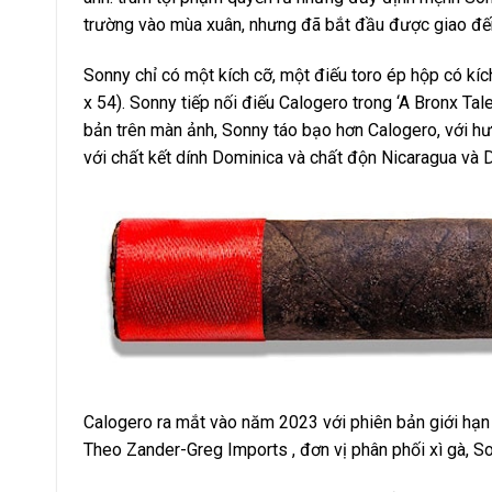
trường vào mùa xuân, nhưng đã bắt đầu được giao đến
Sonny chỉ có một kích cỡ, một điếu toro ép hộp có kíc
x 54). Sonny tiếp nối điếu Calogero trong ‘A Bronx Tal
bản trên màn ảnh, Sonny táo bạo hơn Calogero, với 
với chất kết dính Dominica và chất độn Nicaragua và D
Calogero ra mắt vào năm 2023 với phiên bản giới hạn
Theo Zander-Greg Imports , đơn vị phân phối xì gà, S