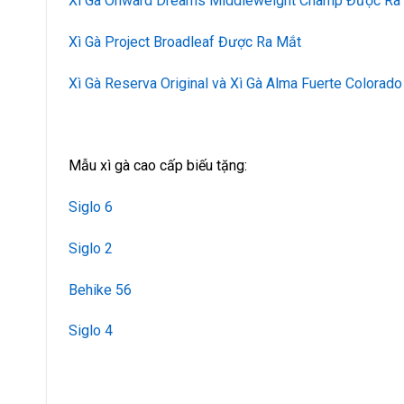
Xì Gà Onward Dreams Middleweight Champ Được Ra
Xì Gà Project Broadleaf Được Ra Mắt
Xì Gà Reserva Original và Xì Gà Alma Fuerte Colorad
Mẫu xì gà cao cấp biếu tặng:
Siglo 6
Siglo 2
Behike 56
Siglo 4