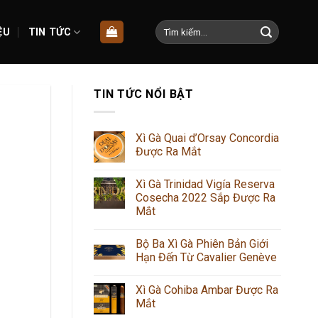
Tìm
ỆU
TIN TỨC
kiếm:
TIN TỨC NỔI BẬT
Xì Gà Quai d’Orsay Concordia
Được Ra Mắt
Xì Gà Trinidad Vigía Reserva
Cosecha 2022 Sắp Được Ra
Mắt
Bộ Ba Xì Gà Phiên Bản Giới
Hạn Đến Từ Cavalier Genève
Xì Gà Cohiba Ambar Được Ra
Mắt