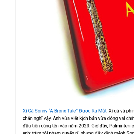
Xì Gà Sonny “A Bronx Tale” Được Ra Mắt
. Xì gà và ph
chắn nghĩ vậy. Anh vừa viết kịch bản vừa đóng vai ch
đầu tiên cùng tên vào năm 2023. Giờ đây, Palminteri c
anh: trùm tội phạm quyến rũ nhưng đầy định mệnh Sonny