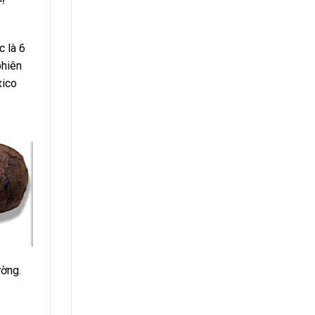
c là 6
phiên
xico
ường.