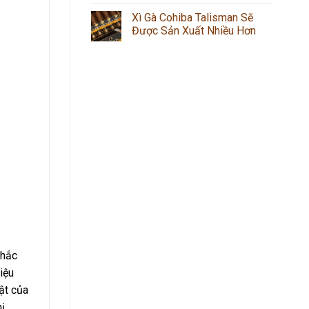
Xì Gà Cohiba Talisman Sẽ
Được Sản Xuất Nhiều Hơn
chắc
iệu
ật của
hị