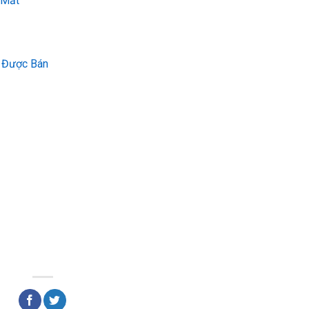
 Mắt
o Được Bán