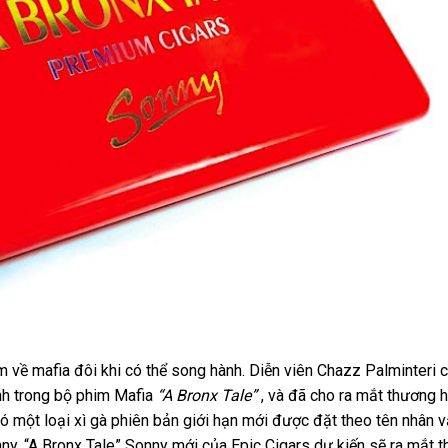
im về mafia đôi khi có thể song hành. Diễn viên Chazz Palminteri 
ính trong bộ phim Mafia
“A Bronx Tale”
, và đã cho ra mắt thương h
ó một loại xì gà phiên bản giới hạn mới được đặt theo tên nhân v
. “A Bronx Tale” Sonny mới của Epic Cigars dự kiến ​​sẽ ra mắt t