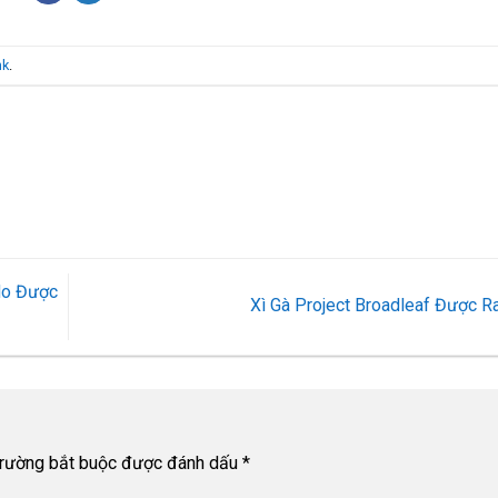
nk
.
ado Được
Xì Gà Project Broadleaf Được 
trường bắt buộc được đánh dấu
*