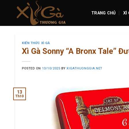
Skip
to
TRANG CHỦ
XÌ
content
KIẾN THỨC XÌ GÀ
Xì Gà Sonny “A Bronx Tale” Đ
POSTED ON
13/10/2025
BY
XIGATHUONGGIA.NET
13
Th10