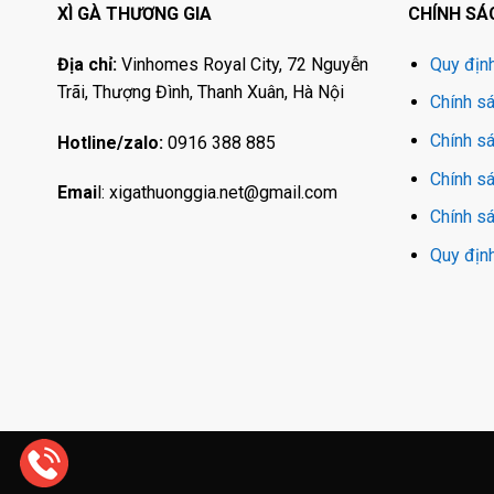
XÌ GÀ THƯƠNG GIA
CHÍNH SÁ
Địa chỉ:
Vinhomes Royal City, 72 Nguyễn
Quy địn
Trãi, Thượng Đình, Thanh Xuân, Hà Nội
Chính sá
Chính s
Hotline/zalo:
0916 388 885
Chính s
Emai
l:
xigathuonggia.net@gmail.com
Chính sá
Quy định