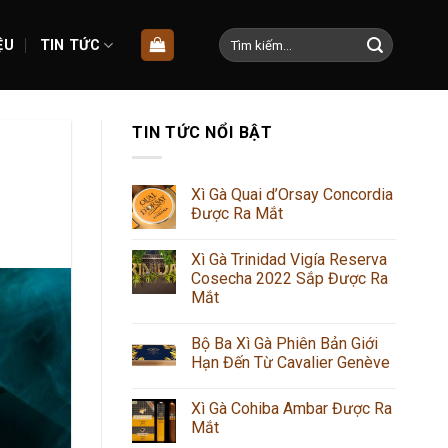
Tìm
ỆU
TIN TỨC
kiếm:
TIN TỨC NỔI BẬT
Xì Gà Quai d’Orsay Concordia
Được Ra Mắt
Xì Gà Trinidad Vigía Reserva
Cosecha 2022 Sắp Được Ra
Mắt
Bộ Ba Xì Gà Phiên Bản Giới
Hạn Đến Từ Cavalier Genève
Xì Gà Cohiba Ambar Được Ra
Mắt