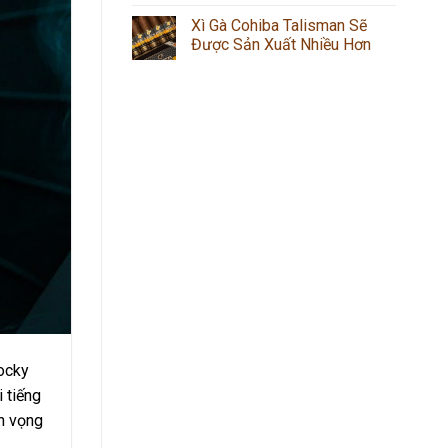
Xì Gà Cohiba Talisman Sẽ
Được Sản Xuất Nhiều Hơn
Rocky
i tiếng
nh vọng
.