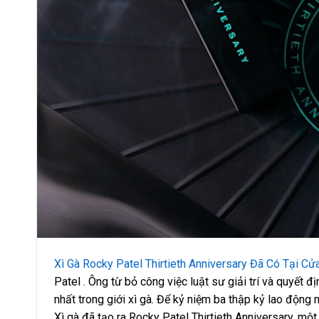
Xì Gà Rocky Patel Thirtieth Anniversary Đã Có Tại C
Patel . Ông từ bỏ công việc luật sư giải trí và quyết 
nhất trong giới xì gà. Để kỷ niệm ba thập kỷ lao động
Xì gà đã tạo ra Rocky Patel Thirtieth Anniversary, mộ