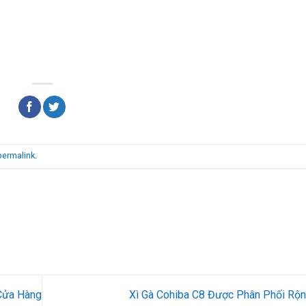
permalink
.
 Cửa Hàng
Xì Gà Cohiba C8 Được Phân Phối Rộ