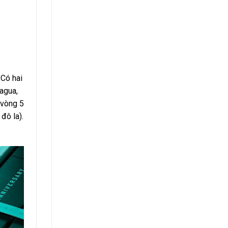
 Có hai
ragua,
 vòng 5
đô la).