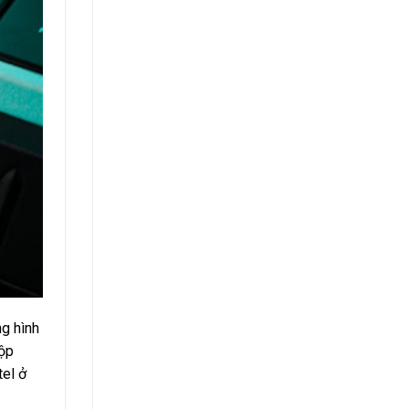
ng hình
hộp
tel ở