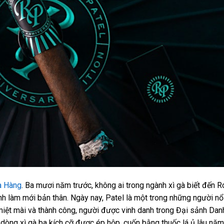
ửa Hàng
. Ba mươi năm trước, không ai trong ngành xì gà biết đến 
định làm mới bản thân. Ngày nay, Patel là một trong những người nổ
 miệt mài và thành công, người được vinh danh trong Đại sảnh Da
t dòng xì gà ba kích cỡ được ép hộp, cuốn bằng thuốc lá ủ lâu năm