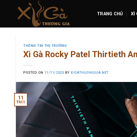
Skip
to
TRANG CHỦ
XÌ
content
THÔNG TIN THỊ TRƯỜNG
Xì Gà Rocky Patel Thirtieth A
POSTED ON
11/11/2025
BY
XIGATHUONGGIA.NET
11
Th11