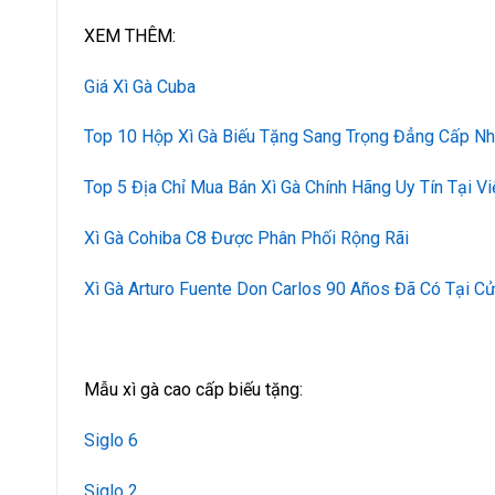
XEM THÊM:
Giá Xì Gà Cuba
Top 10 Hộp Xì Gà Biếu Tặng Sang Trọng Đẳng Cấp Nh
Top 5 Địa Chỉ Mua Bán Xì Gà Chính Hãng Uy Tín Tại V
Xì Gà Cohiba C8 Được Phân Phối Rộng Rãi
Xì Gà Arturo Fuente Don Carlos 90 Años Đã Có Tại C
Mẫu xì gà cao cấp biếu tặng:
Siglo 6
Siglo 2