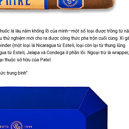
thuốc lá lâu năm khổng lồ của mình—một số loại được trồng từ n
 thử nghiệm mới cho ra được công thức pha trộn cuối cùng. Xì g
nder (một loại lá Nicaragua từ Estelí, loại còn lại từ thung lũng
a từ Estelí, Jalapa và Condega ở phần lõi. Ngoại trừ lá wrapper,
rại thuộc sở hữu của Patel.
c trung bình”.