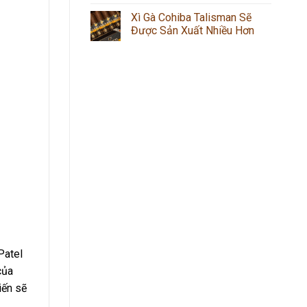
Xì Gà Cohiba Talisman Sẽ
Được Sản Xuất Nhiều Hơn
Patel
của
n ​​sẽ