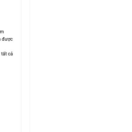
ăm
à được
 tất cả