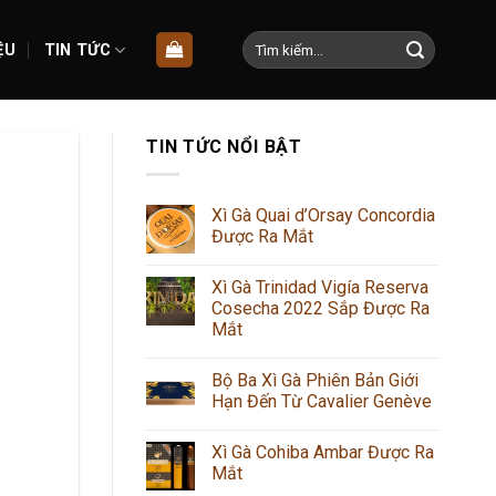
Tìm
ỆU
TIN TỨC
kiếm:
TIN TỨC NỔI BẬT
Xì Gà Quai d’Orsay Concordia
Được Ra Mắt
Xì Gà Trinidad Vigía Reserva
Cosecha 2022 Sắp Được Ra
Mắt
Bộ Ba Xì Gà Phiên Bản Giới
Hạn Đến Từ Cavalier Genève
Xì Gà Cohiba Ambar Được Ra
Mắt