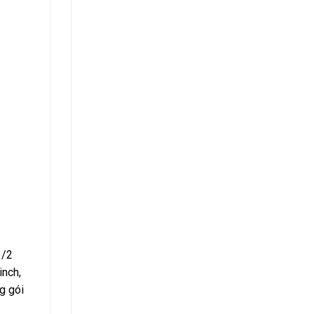
1/2
inch,
ng gói