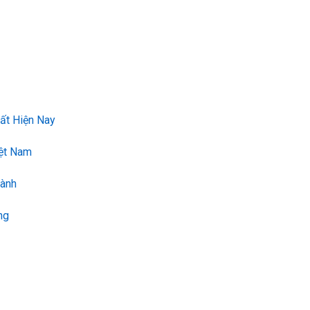
ất Hiện Nay
iệt Nam
Hành
ng