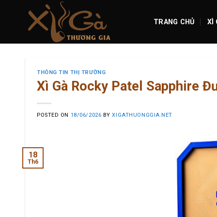
Skip
to
TRANG CHỦ
XÌ
content
THÔNG TIN THỊ TRƯỜNG
Xì Gà Rocky Patel Sapphire Đ
POSTED ON
18/06/2026
BY
XIGATHUONGGIA.NET
18
Th6