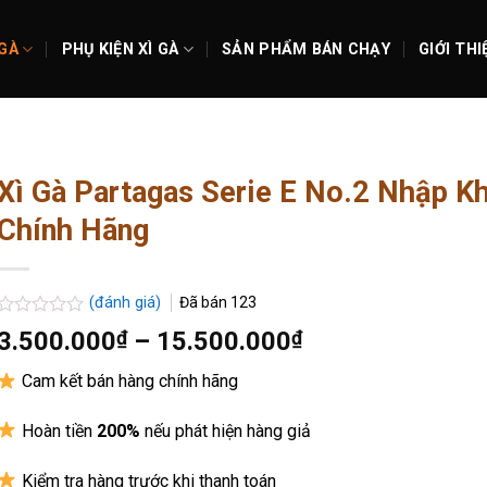
 GÀ
PHỤ KIỆN XÌ GÀ
SẢN PHẨM BÁN CHẠY
GIỚI THI
Xì Gà Partagas Serie E No.2 Nhập K
Chính Hãng
(đánh giá)
Đã bán
123
Được
Khoảng
3.500.000
₫
–
15.500.000
₫
xếp
giá:
hạng
Cam kết bán hàng chính hãng
0.0
từ
5
3.500.000₫
sao
Hoàn tiền
200%
nếu phát hiện hàng giả
đến
15.500.000₫
Kiểm tra hàng trước khi thanh toán