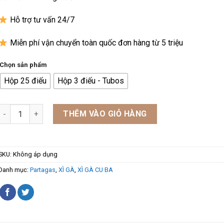
Hỗ trợ tư vấn 24/7
Miễn phí vận chuyển toàn quốc đơn hàng từ 5 triệu
Chọn sản phẩm
Hộp 25 điếu
Hộp 3 điếu - Tubos
Xì Gà Partagas Serie E No.2 Nhập Khẩu, Chính Hãng số lượng
THÊM VÀO GIỎ HÀNG
SKU:
Không áp dụng
Danh mục:
Partagas
,
XÌ GÀ
,
XÌ GÀ CU BA