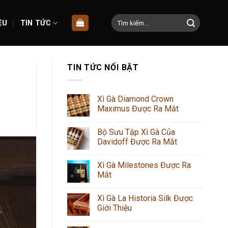
Tìm
ỆU
TIN TỨC
kiếm:
TIN TỨC NỔI BẬT
Xì Gà Diamond Crown
Maximus Được Ra Mắt
Bộ Sưu Tập Xì Gà Của
Davidoff Được Ra Mắt
Xì Gà Milestones Được Ra
Mắt
Xì Gà La Historia Silk Được
Giới Thiệu