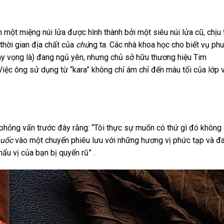
 một miệng núi lửa được hình thành bởi một siêu núi lửa cũ, chịu 
thời gian địa chất của
chú
ng ta. Các nhà khoa học cho biết vụ phu
hy vọng là) đang ngủ yên, nhưng chủ sở hữu thương hiệu Tim
iệc ông sử dụng từ “kara” không chỉ ám chỉ đến màu tối của lớp
phỏng vấn trước đây rằng: “Tôi thực sự muốn có thứ gì đó không 
huốc
vào một chuyến phiêu lưu với những hương vị phức tạp và đ
khẩu vị của bạn bị quyến rũ” .