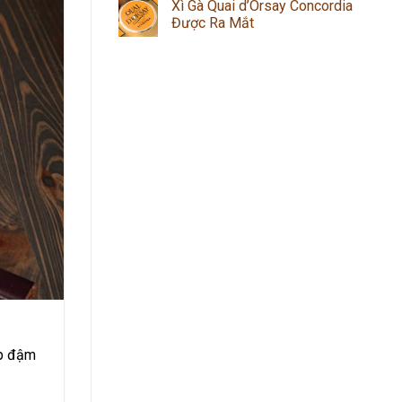
Xì Gà Quai d’Orsay Concordia
Được Ra Mắt
ợp đậm