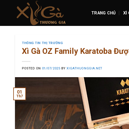
Skip
to
TRANG CHỦ
XÌ
content
THÔNG TIN THỊ TRƯỜNG
Xì Gà OZ Family Karatoba Đư
POSTED ON
01/07/2025
BY
XIGATHUONGGIA.NET
01
Th7