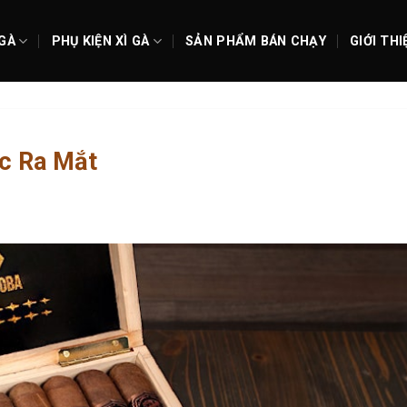
 GÀ
PHỤ KIỆN XÌ GÀ
SẢN PHẨM BÁN CHẠY
GIỚI THI
ợc Ra Mắt