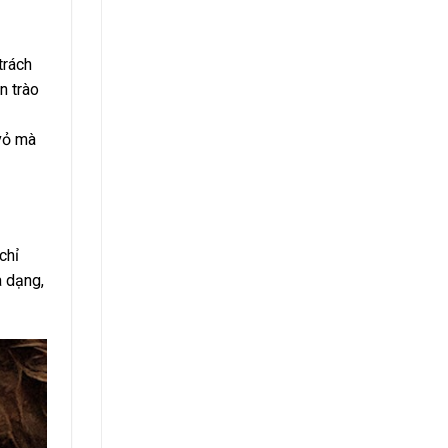
trách
n trào
 vỏ mà
chỉ
a dạng,