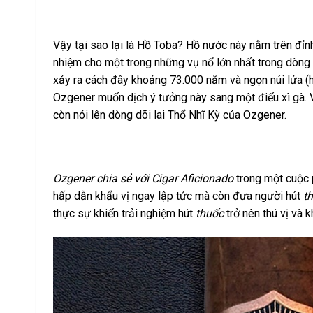
Vậy tại sao lại là Hồ Toba? Hồ nước này nằm trên đỉnh
nhiệm cho một trong những vụ nổ lớn nhất trong dòng 
xảy ra cách đây khoảng 73.000 năm và ngọn núi lửa (
Ozgener muốn dịch ý tưởng này sang một điếu xì gà. V
còn nói lên dòng dõi lai Thổ Nhĩ Kỳ của Ozgener.
Ozgener chia sẻ với Cigar Aficionado
trong một cuộc 
hấp dẫn khẩu vị ngay lập tức mà còn đưa người hút
t
thực sự khiến trải nghiệm hút
thuốc
trở nên thú vị và 