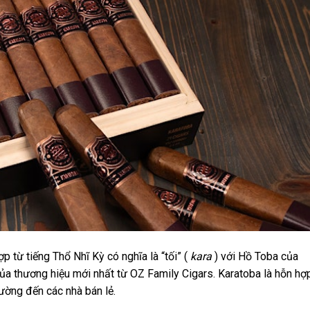
ợp từ tiếng Thổ Nhĩ Kỳ có nghĩa là “tối” (
kara
) với Hồ Toba của
của thương hiệu mới nhất từ ​​OZ Family Cigars. Karatoba là hỗn h
đường đến các nhà bán lẻ.