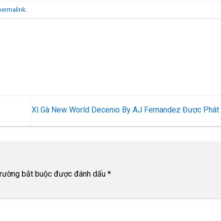
permalink
.
Xì Gà New World Decenio By AJ Fernandez Được Phát
trường bắt buộc được đánh dấu
*