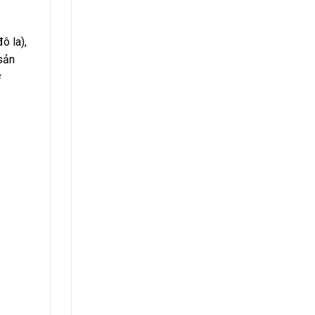
ô la),
sản
ở