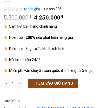
(đánh giá)
Đã bán
325
Được
Giá
Giá
5.500.000
₫
4.250.000
₫
xếp
gốc
hiện
hạng
Cam kết bán hàng chính hãng
0.0
là:
tại
5
5.500.000₫.
là:
sao
Hoàn tiền
200%
nếu phát hiện hàng giả
4.250.000₫.
Kiểm tra hàng trước khi thanh toán
Hỗ trợ tư vấn 24/7
Miễn phí vận chuyển toàn quốc đơn hàng từ 5 triệu
Xì Gà Montecristo Espada Oscuro Magnum - Hộp Kiếm Đen 10 
THÊM VÀO GIỎ HÀNG
SKU:
SP-339