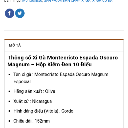
Danh mục:
Montecristo
,
SẢN PHẨM BÁN CHẠY
,
XÌ GÀ
,
XÌ GÀ CU BA
MÔ TẢ
Thông số Xì Gà Montecristo Espada Oscuro
Magnum – Hộp Kiếm Đen 10 Điếu
Tên xì gà : Montecristo Espada Oscuro Magnum
Especial
Hãng sản xuất : Oliva
Xuất xứ : Nicaragua
Hình dáng điếu (Vitola) : Gordo
Chiều dài : 152mm