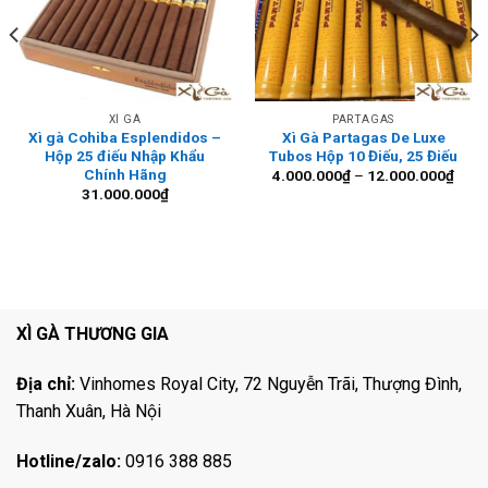
XÌ GÀ
PARTAGAS
Xì gà Cohiba Esplendidos –
Xì Gà Partagas De Luxe
Hộp 25 điếu Nhập Khẩu
Tubos Hộp 10 Điếu, 25 Điếu
Khoả
Chính Hãng
4.000.000
₫
–
12.000.000
₫
giá:
31.000.000
₫
từ
4.00
đến
12.0
XÌ GÀ THƯƠNG GIA
Địa chỉ:
Vinhomes Royal City, 72 Nguyễn Trãi, Thượng Đình,
Thanh Xuân, Hà Nội
Hotline/zalo:
0916 388 885