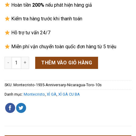
sao
Hoàn tiền
200%
nếu phát hiện hàng giả
Kiểm tra hàng trước khi thanh toán
Hỗ trợ tư vấn 24/7
Miễn phí vận chuyển toàn quốc đơn hàng từ 5 triệu
Xì gà Montecristo 1935 Anniversary Nicaragua Toro - Hộp 10 Đ
THÊM VÀO GIỎ HÀNG
SKU:
Montecristo-1935-Anniversary-Nicaragua-Toro-10s
Danh mục:
Montecristo
,
XÌ GÀ
,
XÌ GÀ CU BA