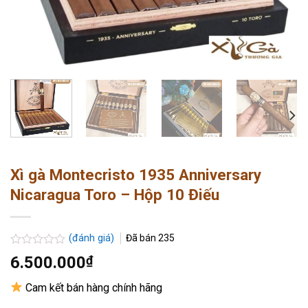
Xì gà Montecristo 1935 Anniversary
Nicaragua Toro – Hộp 10 Điếu
(đánh giá)
Đã bán
235
Được
6.500.000
₫
xếp
hạng
Cam kết bán hàng chính hãng
0.0
5