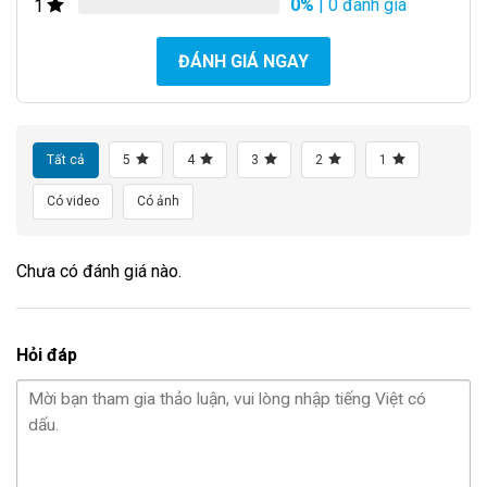
0%
| 0 đánh giá
1
ĐÁNH GIÁ NGAY
Tất cả
5
4
3
2
1
Có video
Có ảnh
Chưa có đánh giá nào.
Hỏi đáp