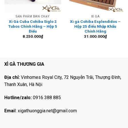
SẢN PHẨM BÁN CHẠY
XÌ GÀ
Xì Gà Cuba Cohiba Siglo 2
Xì gà Cohiba Esplendidos –
Tubos Chính Hãng – Hộp 5
Hộp 25 điếu Nhập Khẩu
Điếu
Chính Hãng
oảng
8.250.000
₫
31.000.000
₫
00.000₫
000.000₫
XÌ GÀ THƯƠNG GIA
Địa chỉ:
Vinhomes Royal City, 72 Nguyễn Trãi, Thượng Đình,
Thanh Xuân, Hà Nội
Hotline/zalo:
0916 388 885
Emai
l:
xigathuonggia.net@gmail.com