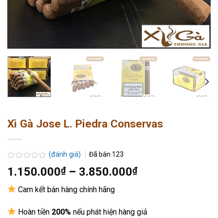
Xì Gà Jose L. Piedra Conservas
(đánh giá)
Đã bán
123
Được
Khoảng
1.150.000
₫
–
3.850.000
₫
xếp
giá:
hạng
Cam kết bán hàng chính hãng
0.0
từ
5
1.150.000₫
sao
Hoàn tiền
200%
nếu phát hiện hàng giả
đến