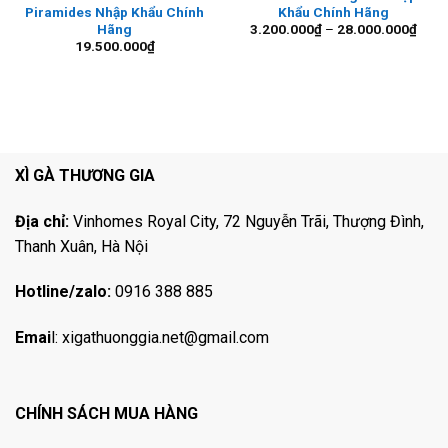
Piramides Nhập Khẩu Chính
Khẩu Chính Hãng
Khoả
Hãng
3.200.000
₫
–
28.000.000
₫
giá:
19.500.000
₫
từ
3.20
đến
28.0
XÌ GÀ THƯƠNG GIA
Địa chỉ:
Vinhomes Royal City, 72 Nguyễn Trãi, Thượng Đình,
Thanh Xuân, Hà Nội
Hotline/zalo:
0916 388 885
Emai
l:
xigathuonggia.net@gmail.com
CHÍNH SÁCH MUA HÀNG