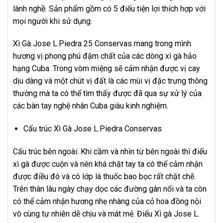
lành nghề. Sản phẩm gồm có 5 điếu tiện lợi thích hợp với
mọi người khi sử dụng.
Xì Gà Jose L.Piedra 25 Conservas
mang trong mình
hương vị phong phú đậm chất của các dòng xì gà hảo
hạng Cuba. Trong vòm miệng sẽ cảm nhận được vị cay
dịu dàng và một
chú
t vị đất là các mùi vị đặc trưng thông
thường mà ta có thể tìm thấy được đã qua sự xử lý của
các bàn tay nghệ nhân Cuba giàu kinh nghiệm.
Cấu trúc Xì Gà Jose L.Piedra Conservas
Cấu trúc bên ngoài: Khi cầm và nhìn từ bên ngoài thì điếu
xì gà được cuộn và nén khá chặt tay ta có thể cảm nhận
được điều đó và có lớp lá
thuốc
bao bọc rất chặt chẽ.
Trên thân lâu ngày chạy dọc các đường gân nổi và ta còn
có thể cảm nhận hương nhẹ nhàng của cỏ hoa đồng nội
vô cùng tự nhiên dễ chịu và mát mẻ. Điếu Xì gà Jose L.