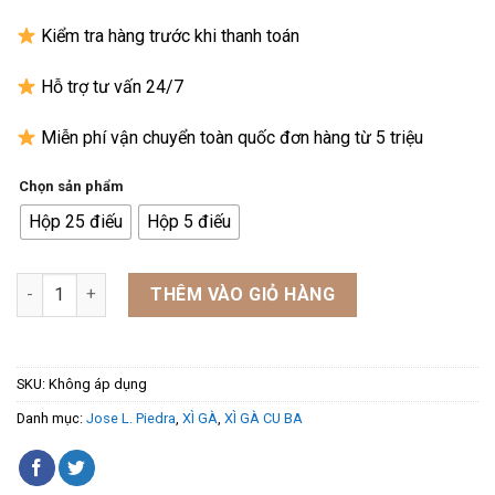
3.850.000₫
Kiểm tra hàng trước khi thanh toán
Hỗ trợ tư vấn 24/7
Miễn phí vận chuyển toàn quốc đơn hàng từ 5 triệu
Chọn sản phẩm
Hộp 25 điếu
Hộp 5 điếu
Xì Gà Jose L. Piedra Conservas số lượng
THÊM VÀO GIỎ HÀNG
SKU:
Không áp dụng
Danh mục:
Jose L. Piedra
,
XÌ GÀ
,
XÌ GÀ CU BA