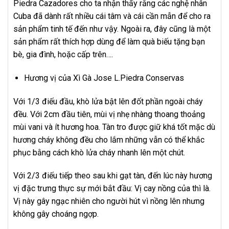
Piedra Cazadores cho ta nhận thấy rằng các nghệ nhân
Cuba đã dành rất nhiều cái tâm và cái cần mẫn để cho ra
sản phẩm tinh tế đến như vậy. Ngoài ra, đây cũng là một
sản phẩm rất thích hợp dùng để làm quà biếu tặng bạn
bè, gia đình, hoặc cấp trên….
Hương vị của Xì Gà Jose L.Piedra Conservas
Với 1/3 điếu đầu, khò lửa bật lên đốt phần ngoài cháy
đều. Với 2cm đầu tiên, mùi vị nhẹ nhàng thoang thoảng
mùi vani và ít hương hoa. Tàn tro được giữ khá tốt mặc dù
hương cháy không đều cho lắm những vẫn có thể khắc
phục bằng cách khò lửa cháy nhanh lên một
chú
t.
Với 2/3 điếu tiếp theo
sau
khi gạt tàn, đến lúc này hương
vị đặc trưng thực sự mới bắt đầu: Vị cay nồng của thì là.
Vị này gây ngạc nhiên cho người hút vì nồng lên nhưng
không gây choáng ngợp.