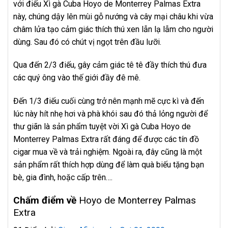
với điếu Xì gà Cuba Hoyo de Monterrey Palmas Extra
này, chúng dậy lên mùi gỗ nướng và cây mại châu khi vừa
châm lửa tạo cảm giác thích thú xen lẫn lạ lẫm cho người
dùng. Sau đó có chút vị ngọt trên đầu lưỡi.
Qua đến 2/3 điếu, gây cảm giác tê tê đầy thích thú đưa
các quý ông vào thế giới đầy đê mê.
Đến 1/3 điếu cuối cùng trở nên mạnh mẽ cực kì và đến
lúc này hít nhẹ hơi và phà khói sau đó thả lỏng người để
thư giãn là sản phẩm tuyệt vời Xì gà Cuba Hoyo de
Monterrey Palmas Extra rất đáng để được các tín đồ
cigar mua về và trải nghiệm. Ngoài ra, đây cũng là một
sản phẩm rất thích hợp dùng để làm quà biếu tặng bạn
bè, gia đình, hoặc cấp trên….
Chấm điểm về
Hoyo de Monterrey Palmas
Extra