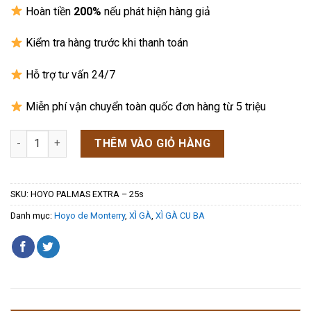
sao
Hoàn tiền
200%
nếu phát hiện hàng giả
Kiểm tra hàng trước khi thanh toán
Hỗ trợ tư vấn 24/7
Miễn phí vận chuyển toàn quốc đơn hàng từ 5 triệu
Xì Gà Hoyo de Monterrey Palmas Extra Hộp Gỗ 25 Điếu số lượn
THÊM VÀO GIỎ HÀNG
SKU:
HOYO PALMAS EXTRA – 25s
Danh mục:
Hoyo de Monterry
,
XÌ GÀ
,
XÌ GÀ CU BA