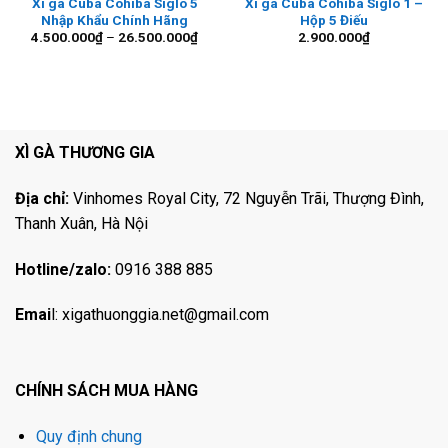
Xì gà Cuba Cohiba Siglo 5
Xì gà Cuba Cohiba Siglo 1 –
Nhập Khẩu Chính Hãng
Hộp 5 Điếu
Khoảng
4.500.000
₫
–
26.500.000
₫
2.900.000
₫
giá:
từ
4.500.000₫
đến
26.500.000₫
XÌ GÀ THƯƠNG GIA
Địa chỉ:
Vinhomes Royal City, 72 Nguyễn Trãi, Thượng Đình,
Thanh Xuân, Hà Nội
Hotline/zalo:
0916 388 885
Emai
l:
xigathuonggia.net@gmail.com
CHÍNH SÁCH MUA HÀNG
Quy định chung