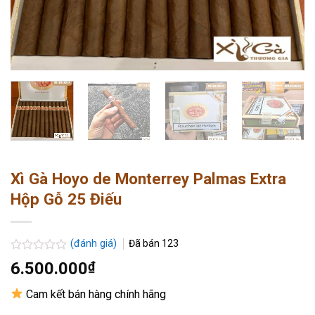
Xì Gà Hoyo de Monterrey Palmas Extra
Hộp Gỗ 25 Điếu
(đánh giá)
Đã bán
123
Được
6.500.000
₫
xếp
hạng
Cam kết bán hàng chính hãng
0.0
5