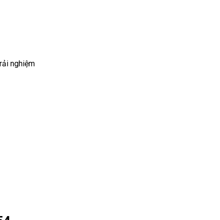
rải nghiệm
2
1