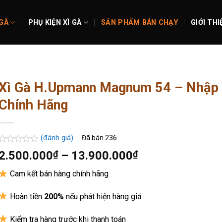
 GÀ
PHỤ KIỆN XÌ GÀ
SẢN PHẨM BÁN CHẠY
GIỚI THI
Xì Gà H.Upmann Magnum 54 – Nhập
Chính Hãng
(đánh giá)
Đã bán
236
Được
Khoảng
2.500.000
₫
–
13.900.000
₫
xếp
giá:
hạng
Cam kết bán hàng chính hãng
0.0
từ
5
2.500.000₫
sao
Hoàn tiền
200%
nếu phát hiện hàng giả
đến
13.900.000₫
Kiểm tra hàng trước khi thanh toán