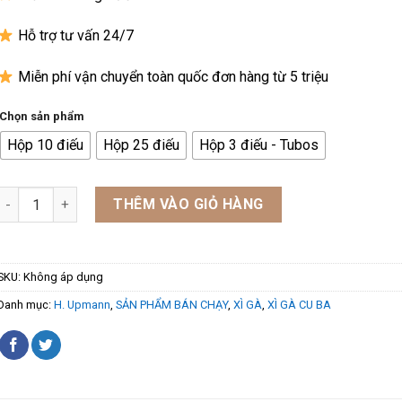
Hỗ trợ tư vấn 24/7
Miễn phí vận chuyển toàn quốc đơn hàng từ 5 triệu
Chọn sản phẩm
Hộp 10 điếu
Hộp 25 điếu
Hộp 3 điếu - Tubos
Xì Gà H.Upmann Magnum 54 - Nhập Khẩu Chính Hãng số lượng
THÊM VÀO GIỎ HÀNG
SKU:
Không áp dụng
Danh mục:
H. Upmann
,
SẢN PHẨM BÁN CHẠY
,
XÌ GÀ
,
XÌ GÀ CU BA