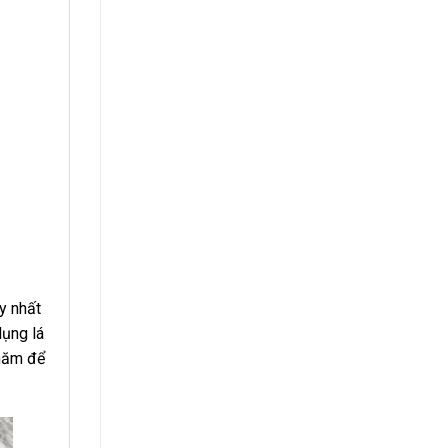
y nhất
dụng lá
 năm để