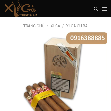
Skip
to
content
TRANG CHỦ
/
XÌ GÀ
/
XÌ GÀ CU BA