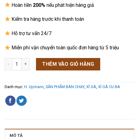
sao
Hoàn tiền
200%
nếu phát hiện hàng giả
Kiểm tra hàng trước khi thanh toán
Hỗ trợ tư vấn 24/7
Miễn phí vận chuyển toàn quốc đơn hàng từ 5 triệu
Xì Gà H.upmann Magnum 50 - Hộp 10 Điếu số lượng
THÊM VÀO GIỎ HÀNG
Danh mục:
H. Upmann
,
SẢN PHẨM BÁN CHẠY
,
XÌ GÀ
,
XÌ GÀ CU BA
MÔ TẢ