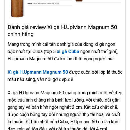
Đánh giá review Xì gà H.UpMann Magnum 50
chính hãng
Mang trong mình cái tên danh giá của dòng xì gà ngon
bậc nhất tại Cuba (top 5
xì gà Cuba
ngon nhất thế giới),
H.Upmann Magnum 50 đã ko làm thất vọng người hút.
Xì gà H.Upmann Magnum 50
được cuốn bởi lớp lá thuốc
màu nâu sáng, vân nổi gờ đẹp đẽ
Xì gà H.Upmann Magnum 50 mang trong mình một vẻ đẹp
mộc của anh chàng nhà binh lực lưỡng, với chiều dài gần
gang tay và bán kính ngót nghét 2 cm. Kết cấu chặt chẽ,
được cuộn bằng tay bởi những người thợ tài hoa, và chất
lá thuốc tốt bậc nhất của Cuba, H.Upmann 50 có làn khói
đẹp, mịn và tỏa đều, với cột tro thuốc dài tới 4 cm!