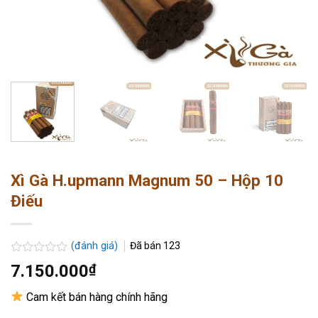
Xì Gà H.upmann Magnum 50 – Hộp 10
Điếu
(đánh giá)
Đã bán
123
Được
7.150.000
₫
xếp
hạng
Cam kết bán hàng chính hãng
0.0
5