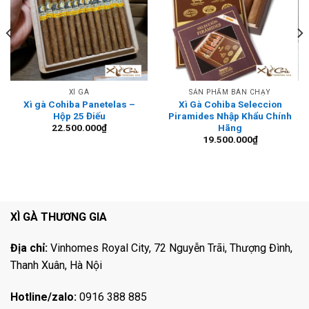
XÌ GÀ
SẢN PHẨM BÁN CHẠY
Xì gà Cohiba Panetelas –
Xì Gà Cohiba Seleccion
Hộp 25 Điếu
Piramides Nhập Khẩu Chính
Hãng
22.500.000
₫
19.500.000
₫
XÌ GÀ THƯƠNG GIA
Địa chỉ:
Vinhomes Royal City, 72 Nguyễn Trãi, Thượng Đình,
Thanh Xuân, Hà Nội
Hotline/zalo:
0916 388 885