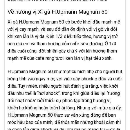
Về hương vị Xì gà H.Upmann Magnum 50
Xì gà H.Upmann Magnum 50 có bước khởi đầu mạnh mẽ
với vị cay mạnh, và sau đó dần ổn định với vị gỗ và đôi
khi xen lẫn là vị da. Đến 1/3 điếu tiếp theo, hương vị trở
nên dịu êm và thơm hương của cafe sữa đường. Ở 1/3
điếu cuối cùng, đột nhiên gây chú ý với làn hương thơm
mạnh mẽ của cafe rang tươi, xen lẫn vị hạt tiêu xanh.
H.Upmann Magnum 50 như một cú hích nhẹ cho người hút
bừng tỉnh vào ngày mới, với việc gây shock ở đầu và cuối
điếu. Tuy nhiên, nhiều người hút đánh giá rằng, việc khởi
đầu như thế là “hơi shock”, trong khi giữa điếu lại “tương
đối nhạt nhòa” bởi thiếu sự phức tạp trong hương vị,
khiến họ không hoàn toàn hài lòng. Nhưng với mức giá ấy,
H.Upmann Magnum 50 thực sự vẫn xứng đáng để bạn
móc hầu bao của mình, để thỏa mãn những khoái cảm thi
vị chen lẫn giữa shock và dịu êm mà nó mang lại – đó là