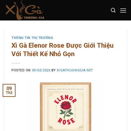
Skip
to
content
THÔNG TIN THỊ TRƯỜNG
Xì Gà Elenor Rose Được Giới Thiệu
Với Thiết Kế Nhỏ Gọn
POSTED ON
09/02/2026
BY
XIGATHUONGGIA.NET
09
Th2