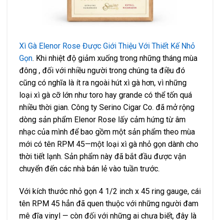
Xì Gà Elenor Rose Được Giới Thiệu Với Thiết Kế Nhỏ
Gọn
. Khi nhiệt độ giảm xuống trong những tháng mùa
đông , đối với nhiều người trong chúng ta điều đó
cũng có nghĩa là ít ra ngoài hút xì gà hơn, vì những
loại xì gà cỡ lớn như toro hay grande có thể tốn quá
nhiều thời gian. Công ty Serino Cigar Co. đã mở rộng
dòng sản phẩm Elenor Rose lấy cảm hứng từ âm
nhạc của mình để bao gồm một sản phẩm theo mùa
mới có tên RPM 45—một loại xì gà nhỏ gọn dành cho
thời tiết lạnh. Sản phẩm này đã bắt đầu được vận
chuyển đến các nhà bán lẻ vào tuần trước.
Với kích thước nhỏ gọn 4 1/2 inch x 45 ring gauge, cái
tên RPM 45 hẳn đã quen thuộc với những người đam
mê đĩa vinyl — còn đối với những ai chưa biết, đây là