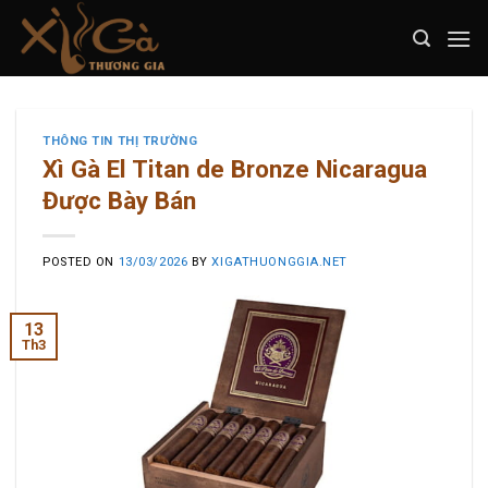
Skip
to
content
THÔNG TIN THỊ TRƯỜNG
Xì Gà El Titan de Bronze Nicaragua
Được Bày Bán
POSTED ON
13/03/2026
BY
XIGATHUONGGIA.NET
13
Th3