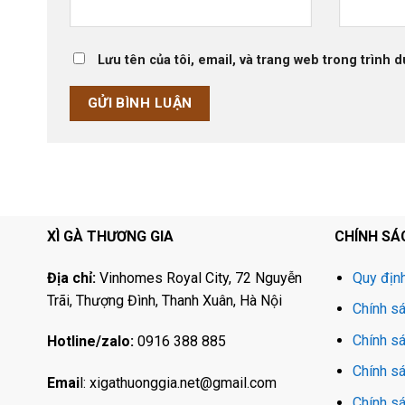
Lưu tên của tôi, email, và trang web trong trình d
XÌ GÀ THƯƠNG GIA
CHÍNH SÁ
Địa chỉ:
Vinhomes Royal City, 72 Nguyễn
Quy địn
Trãi, Thượng Đình, Thanh Xuân, Hà Nội
Chính sá
Chính s
Hotline/zalo:
0916 388 885
Chính s
Emai
l:
xigathuonggia.net@gmail.com
Chính sá