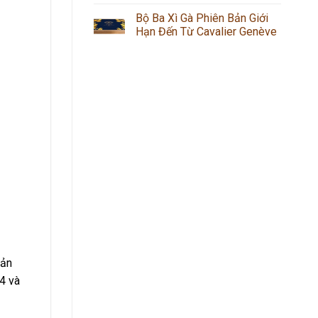
Bộ Ba Xì Gà Phiên Bản Giới
Hạn Đến Từ Cavalier Genève
sản
4 và