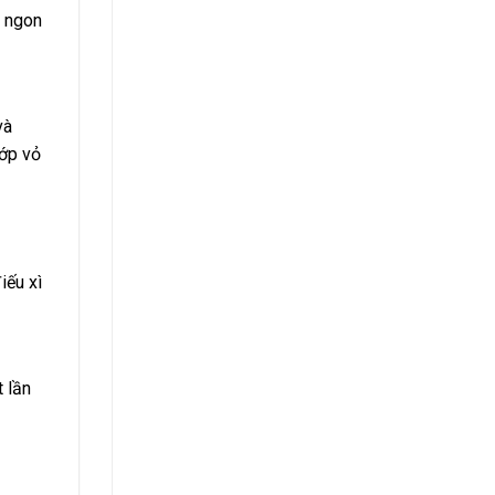
à ngon
và
lớp vỏ
iếu xì
 lần