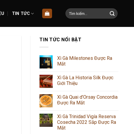
Tìm
ỆU
TIN TỨC
kiếm:
TIN TỨC NỔI BẬT
Xì Gà Milestones Được Ra
Mắt
Xì Gà La Historia Silk Được
Giới Thiệu
Xì Gà Quai d’Orsay Concordia
Được Ra Mắt
Xì Gà Trinidad Vigía Reserva
Cosecha 2022 Sắp Được Ra
Mắt