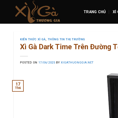
Skip
to
TRANG CHỦ
XÌ
content
KIẾN THỨC XÌ GÀ
,
THÔNG TIN THỊ TRƯỜNG
Xì Gà Dark Time Trên Đường T
POSTED ON
17/06/2025
BY
XIGATHUONGGIA.NET
17
Th6