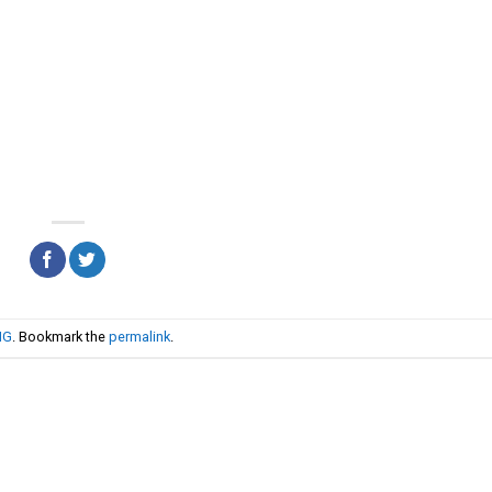
NG
. Bookmark the
permalink
.