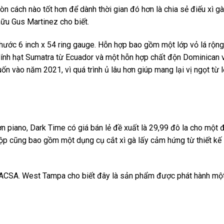
còn cách nào tốt hơn để dành thời gian đó hơn là chia sẻ điếu xì g
hữu Gus Martinez cho biết.
thước 6 inch x 54 ring gauge. Hỗn hợp bao gồm một lớp vỏ lá rộng
dính hạt Sumatra từ Ecuador và một hỗn hợp chất độn Dominican 
ốn vào năm 2021, vì quá trình ủ lâu hơn giúp mang lại vị ngọt từ 
 piano, Dark Time có giá bán lẻ đề xuất là 29,99 đô la cho một đ
ộp cũng bao gồm một dụng cụ cắt xì gà lấy cảm hứng từ thiết kế
NACSA. West Tampa cho biết đây là sản phẩm được phát hành một