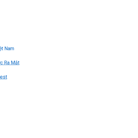
iệt Nam
ợc Ra Mắt
fest