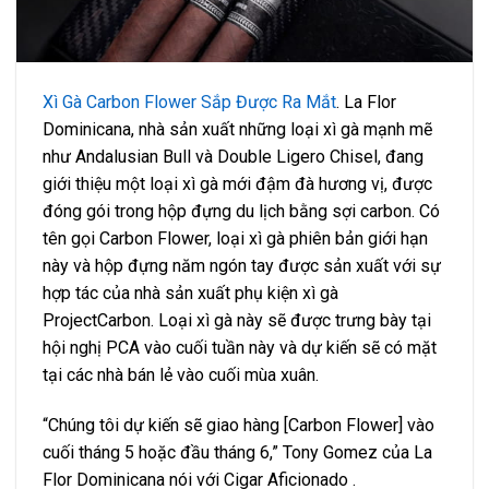
Xì Gà Carbon Flower Sắp Được Ra Mắt
. La Flor
Dominicana, nhà sản xuất những loại xì gà mạnh mẽ
như Andalusian Bull và Double Ligero Chisel, đang
giới thiệu một loại xì gà mới đậm đà hương vị, được
đóng gói trong hộp đựng du lịch bằng sợi carbon. Có
tên gọi Carbon Flower, loại xì gà phiên bản giới hạn
này và hộp đựng năm ngón tay được sản xuất với sự
hợp tác của nhà sản xuất phụ kiện xì gà
ProjectCarbon. Loại xì gà này sẽ được trưng bày tại
hội nghị PCA vào cuối tuần này và dự kiến ​​sẽ có mặt
tại các nhà bán lẻ vào cuối mùa xuân.
“Chúng tôi dự kiến ​​sẽ giao hàng [Carbon Flower] vào
cuối tháng 5 hoặc đầu tháng 6,” Tony Gomez của La
Flor Dominicana nói với Cigar Aficionado .