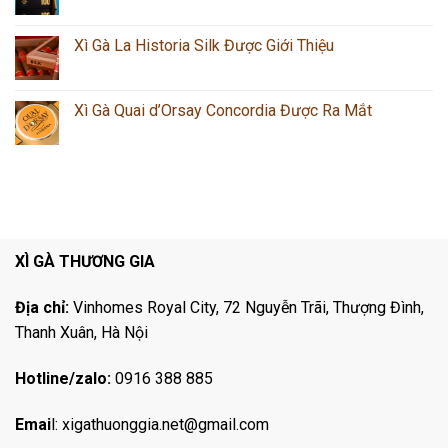
Xì Gà La Historia Silk Được Giới Thiệu
Xì Gà Quai d’Orsay Concordia Được Ra Mắt
XÌ GÀ THƯƠNG GIA
Địa chỉ:
Vinhomes Royal City, 72 Nguyễn Trãi, Thượng Đình,
Thanh Xuân, Hà Nội
Hotline/zalo:
0916 388 885
Emai
l:
xigathuonggia.net@gmail.com