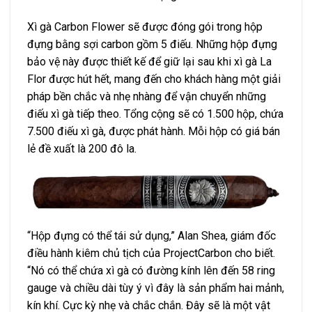
Xì gà Carbon Flower sẽ được đóng gói trong hộp
đựng bằng sợi carbon gồm 5 điếu. Những hộp đựng
bảo vệ này được thiết kế để giữ lại sau khi xì gà La
Flor được hút hết, mang đến cho khách hàng một giải
pháp bền chắc và nhẹ nhàng để vận chuyển những
điếu xì gà tiếp theo. Tổng cộng sẽ có 1.500 hộp, chứa
7.500 điếu xì gà, được phát hành. Mỗi hộp có giá bán
lẻ đề xuất là 200 đô la.
“Hộp đựng có thể tái sử dụng,” Alan Shea, giám đốc
điều hành kiêm chủ tịch của ProjectCarbon cho biết.
“Nó có thể chứa xì gà có đường kính lên đến 58 ring
gauge và chiều dài tùy ý vì đây là sản phẩm hai mảnh,
kín khí. Cực kỳ nhẹ và chắc chắn. Đây sẽ là một vật