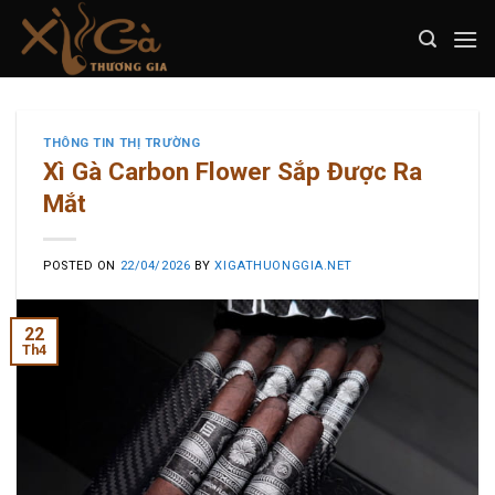
Skip
to
content
THÔNG TIN THỊ TRƯỜNG
Xì Gà Carbon Flower Sắp Được Ra
Mắt
POSTED ON
22/04/2026
BY
XIGATHUONGGIA.NET
22
Th4