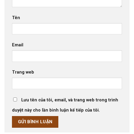
Tên
Email
Trang web
Lưu tên của tôi, email, và trang web trong trình
duyệt này cho lần bình luận kế tiếp của tôi.