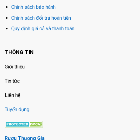
Chính sách bảo hành
Chính sách đổi trả hoàn tiền
Quy định giá cả và thanh toán
THÔNG TIN
Giới thiệu
Tin tức
Liên hệ
Tuyển dụng
Rượu Thương Gia