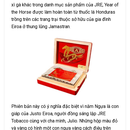
xì gà khác trong danh mục sản phẩm của JRE, Year of
the Horse được làm hoàn toàn từ thuốc lá Honduras
trồng trên các trang trại thuộc sở hữu của gia đình
Eiroa ở thung lũng Jamastran.
Phiên bản này có ý nghĩa đặc biệt vì năm Ngựa là con
giáp của Justo Eiroa, người đồng sáng lập JRE
Tobacco cùng với cha mình, Julio. Những hộp màu đỏ
và vàng có hình một con ngựa vàng cách điệu trên