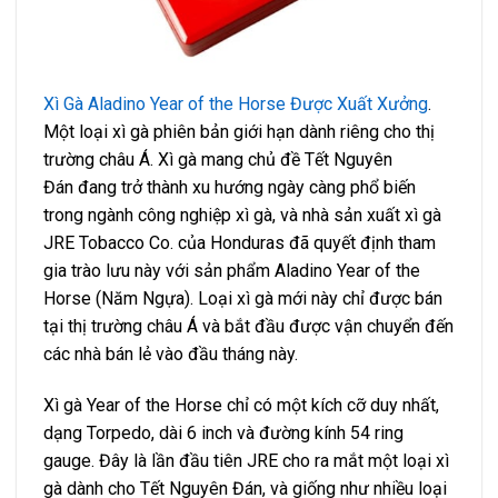
Xì Gà Aladino Year of the Horse Được Xuất Xưởng
.
Một loại xì gà phiên bản giới hạn dành riêng cho thị
trường châu Á. Xì gà mang chủ đề Tết Nguyên
Đán đang trở thành xu hướng ngày càng phổ biến
trong ngành công nghiệp xì gà, và nhà sản xuất xì gà
JRE Tobacco Co. của Honduras đã quyết định tham
gia trào lưu này với sản phẩm Aladino Year of the
Horse (Năm Ngựa). Loại xì gà mới này chỉ được bán
tại thị trường châu Á và bắt đầu được vận chuyển đến
các nhà bán lẻ vào đầu tháng này.
Xì gà Year of the Horse chỉ có một kích cỡ duy nhất,
dạng Torpedo, dài 6 inch và đường kính 54 ring
gauge. Đây là lần đầu tiên JRE cho ra mắt một loại xì
gà dành cho Tết Nguyên Đán, và giống như nhiều loại