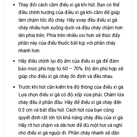
Thay đổi cách cầm điếu xì gà khi hút. Bạn có thể
điều chỉnh hướng của điều xì gà khi cầm để giúp
làm chậm tốc độ cháy. Hãy xoay đều điếu xì gà
cháy nhiều hơn xuống dưới và đầu cháy chậm hơn
lên phía trên. Phía trên nhiều oxi hơn sẽ thúc đẩy
phần này của điếu thuốc bắt kịp với phần cháy
nhanh hơn.
Hãy điều chỉnh lại độ ẩm của điếu xì gà để đảm
bảo mức phù hợp từ 60 – 70%. Độ ẩm phù hợp sẽ
giúp cho điếu xì gà cháy ổn định và đều nhau.
Trước khi hút cần kiểm tra độ thông của điếu xì gà.
Lựa chọn điếu xì gà có độ xốp vừa phải. Châm lửa
cháy đều ở phần đầu. Hãy để điếu xì gà cháy đến
0.3 cm và bắt đầu hút. Cách hút của bạn cũng
quyết định rất lớn tới khả năng cháy đều của xì gà.
Hãy rít hơi chậm và dài hơn để đủ một hơi và nghỉ
cho điếu xì gà nguội đi. Phần cháy nhanh sẽ dần