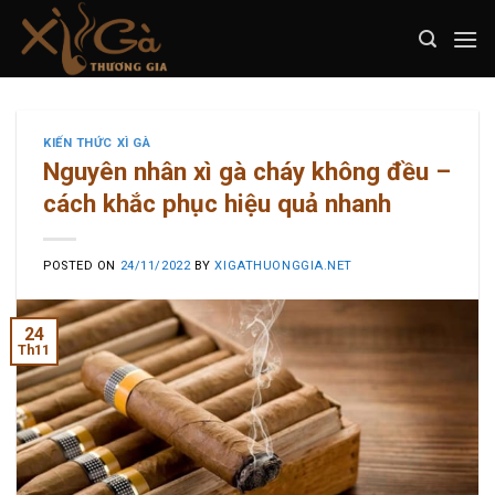
Skip
to
content
KIẾN THỨC XÌ GÀ
Nguyên nhân xì gà cháy không đều –
cách khắc phục hiệu quả nhanh
POSTED ON
24/11/2022
BY
XIGATHUONGGIA.NET
24
Th11