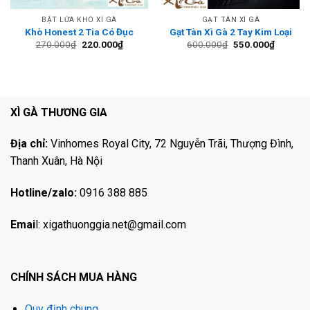
BẬT LỬA KHÒ XÌ GÀ
GẠT TÀN XÌ GÀ
Khò Honest 2 Tia Có Đục
Gạt Tàn Xì Gà 2 Tay Kim Loại
Giá
Giá
Giá
Giá
270.000
₫
220.000
₫
600.000
₫
550.000
₫
gốc
hiện
gốc
hiện
là:
tại
là:
tại
270.000₫.
là:
600.000₫.
là:
220.000₫.
550.000
XÌ GÀ THƯƠNG GIA
Địa chỉ:
Vinhomes Royal City, 72 Nguyễn Trãi, Thượng Đình,
Thanh Xuân, Hà Nội
Hotline/zalo:
0916 388 885
Emai
l:
xigathuonggia.net@gmail.com
CHÍNH SÁCH MUA HÀNG
Quy định chung