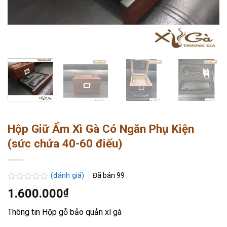
Hộp Giữ Ẩm Xì Gà Có Ngăn Phụ Kiện
(sức chứa 40-60 điếu)
(đánh giá)
Đã bán
99
Được
1.600.000
₫
xếp
hạng
Thông tin Hộp gỗ bảo quản xì gà
0.0
5