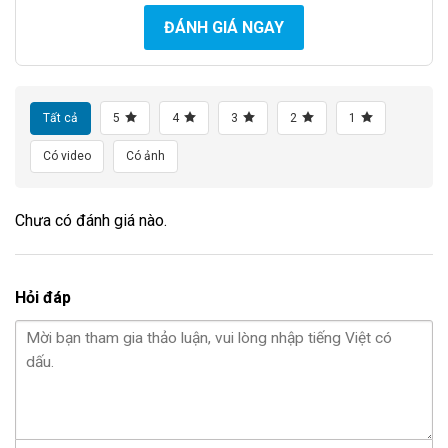
ĐÁNH GIÁ NGAY
Tất cả
5
4
3
2
1
Có video
Có ảnh
Chưa có đánh giá nào.
Hỏi đáp