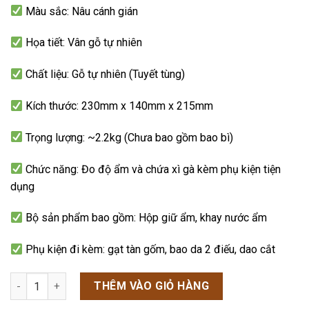
sao
Màu sắc: Nâu cánh gián
Họa tiết: Vân gỗ tự nhiên
Chất liệu: Gỗ tự nhiên (Tuyết tùng)
Kích thước: 230mm x 140mm x 215mm
Trọng lượng: ~2.2kg (Chưa bao gồm bao bì)
Chức năng: Đo độ ẩm và chứa xì gà kèm phụ kiện tiện
dụng
Bộ sản phẩm bao gồm: Hộp giữ ẩm, khay nước ẩm
Phụ kiện đi kèm: gạt tàn gốm, bao da 2 điếu, dao cắt
Hộp Giữ Ẩm Xì Gà Có Ngăn Phụ Kiện (sức chứa 40-60 điếu) số 
THÊM VÀO GIỎ HÀNG