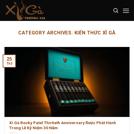
Skip
to
content
CATEGORY ARCHIVES:
KIẾN THỨC XÌ GÀ
25
Th3
Xì Gà Rocky Patel Thirtieth Anniversary Được Phát Hành
Trong Lễ Kỷ Niệm 30 Năm