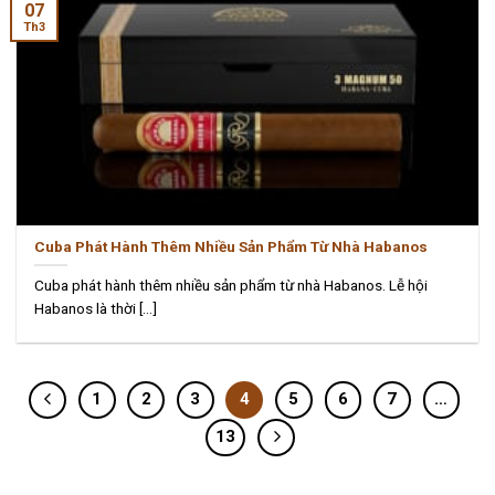
07
Th3
Cuba Phát Hành Thêm Nhiều Sản Phẩm Từ Nhà Habanos
Cuba phát hành thêm nhiều sản phẩm từ nhà Habanos. Lễ hội
Habanos là thời [...]
1
2
3
4
5
6
7
…
13